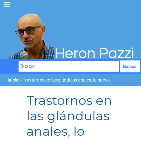
Buscar
Inicio
/ Trastornos en las glándulas anales, lo nuevo.
Trastornos en
las glándulas
anales, lo