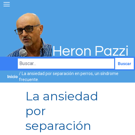
Buscar
/ La ansiedad por separación en perros, un síndrome
Inicio
frecuente.
La ansiedad
por
separación